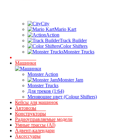
City
Mario Kart
Action
Track Builder
Color Shifters
Monster Trucks
Машинки
Monster Action
Monster Jam
Monster Trucks
Для треков (1:64)
Меняющие цвет (Colour Shifters)
Кейсы для машинок
Автовозы
Конструкторы
Радиоуправляемые модели
Умные трассы (AI)
Адвент-календари
Аксессуары