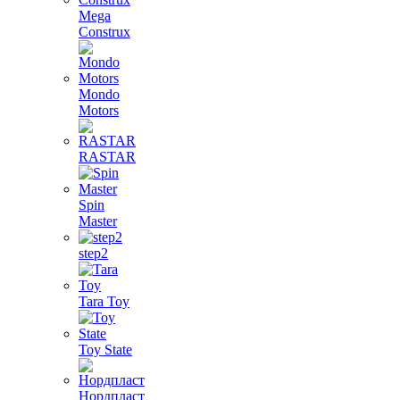
Mega
Construx
Mondo
Motors
RASTAR
Spin
Master
step2
Tara Toy
Toy State
Нордпласт